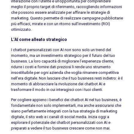
interazione con l’utente è un’opportunità per comprendere
meglio il proprio target di riferimento, raccogliendo informazioni
che possono essere analizzate per affinare le strategie di
marketing. Questo permette di realizzare campagne pubblicitarie
più efficaci, mirate e con un ritorno sull’investimento (ROI)
ottimizzato.
L’AI come alleato strategico
I chatbot personalizzati con AI non sono solo un trend del
momento, ma un investimento strategico per il futuro del tuo
business. La loro capacità di migliorare l’esperienza cliente,
ridurre i costi e fornire dati preziosi li rende uno strumento
insostituibile per ogni azienda che voglia rimanere competitiva
nell’era digitale. Non lasciare che il tuo business resti indietro: è il
momento di abbracciare la rivoluzione dei chatbot AI e
trasformare il modo in cui interagisci con i tuoi clienti.
Per cogliere appieno i benefici dei chatbot AI nel tuo business, è
fondamentale non solo implementarli, ma anche assicurarsi che
siano perfettamente integrati con la tua strategia di marketing
digitale, il sito web e i canali di social media. Inizia oggi a
esplorare il potenziale dei chatbot personalizzati con AI e
preparati a vedere il tuo business crescere come non mai.