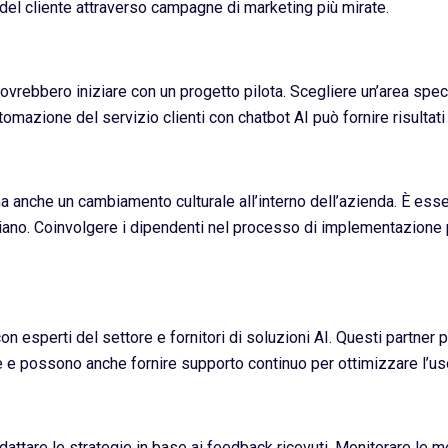
 del cliente attraverso campagne di marketing più mirate.
ovrebbero iniziare con un progetto pilota. Scegliere un’area speci
azione del servizio clienti con chatbot AI può fornire risultati r
ma anche un cambiamento culturale all’interno dell’azienda. È ess
idiano. Coinvolgere i dipendenti nel processo di implementazione p
 esperti del settore e fornitori di soluzioni AI. Questi partner 
e possono anche fornire supporto continuo per ottimizzare l’uso
 adattare le strategie in base ai feedback ricevuti. Monitorare le 