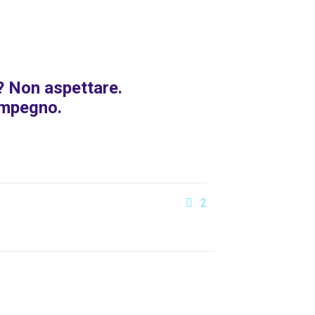
s? Non aspettare.
impegno.
2