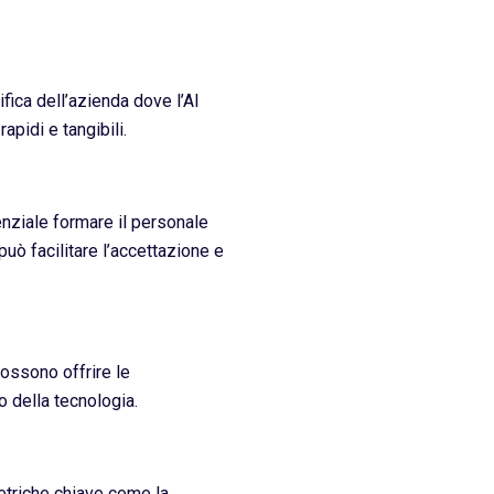
fica dell’azienda dove l’AI
apidi e tangibili.
enziale formare il personale
uò facilitare l’accettazione e
possono offrire le
 della tecnologia.
metriche chiave come la