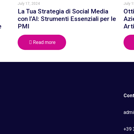
July 17, 2024
July 1
La Tua Strategia di Social Media
Ott
con l’AI: Strumenti Essenziali per le
Azi
e
PMI
Art
Read more
Cont
admi
+39 