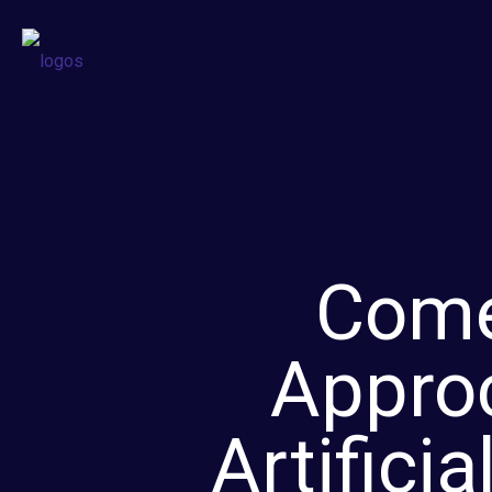
Come
Approc
Artifici