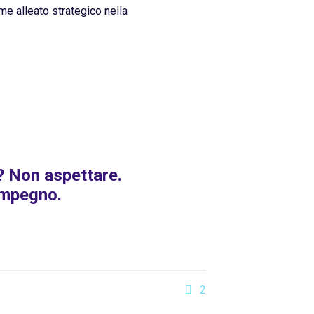
me alleato strategico nella
s? Non aspettare.
impegno.
2