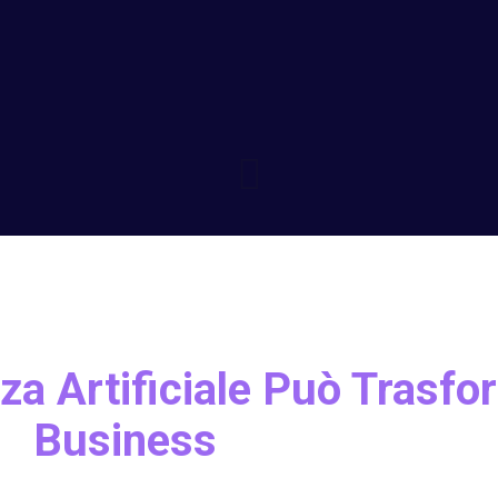
za Artificiale Può Trasfo
Business