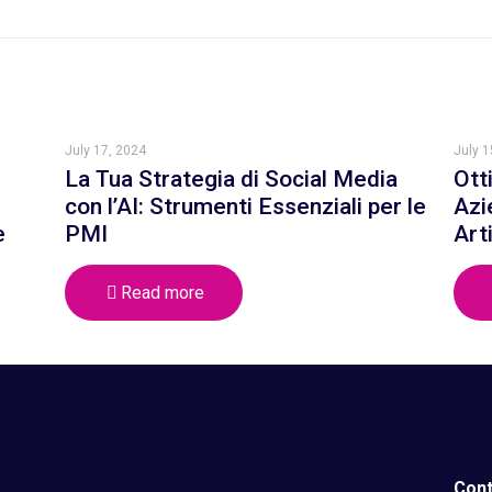
July 17, 2024
July 1
La Tua Strategia di Social Media
Ott
con l’AI: Strumenti Essenziali per le
Azi
e
PMI
Art
Read more
Cont