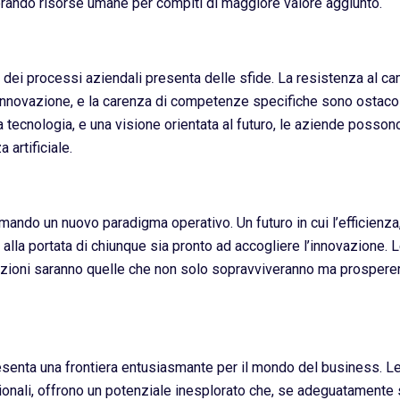
berando risorse umane per compiti di maggiore valore aggiunto.
e dei processi aziendali presenta delle sfide. La resistenza al ca
l’innovazione, e la carenza di competenze specifiche sono ostacol
la tecnologia, e una visione orientata al futuro, le aziende posson
 artificiale.
smando un nuovo paradigma operativo. Un futuro in cui l’efficienz
e alla portata di chiunque sia pronto ad accogliere l’innovazione
operazioni saranno quelle che non solo sopravviveranno ma prosper
resenta una frontiera entusiasmante per il mondo del business. Le
sionali, offrono un potenziale inesplorato che, se adeguatamente s