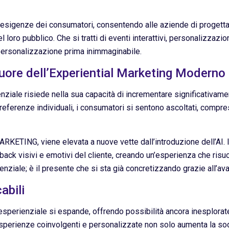
 e le esigenze dei consumatori, consentendo alle aziende di proge
loro pubblico. Che si tratti di eventi interattivi, personalizzazi
di personalizzazione prima inimmaginabile.
Cuore dell’Experiential Marketing Moderno
enziale risiede nella sua capacità di incrementare significativame
eferenze individuali, i consumatori si sentono ascoltati, compre
RKETING, viene elevata a nuove vette dall’introduzione dell’A
back visivi e emotivi del cliente, creando un’esperienza che risu
nziale; è il presente che si sta già concretizzando grazie all’ava
abili
g esperienziale si espande, offrendo possibilità ancora inesplora
ire esperienze coinvolgenti e personalizzate non solo aumenta la so