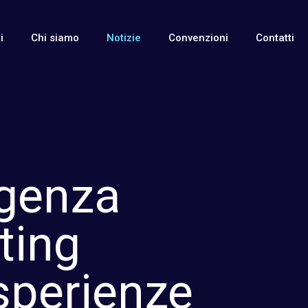
i
Chi siamo
Notizie
Convenzioni
Contatti
igenza
ting
sperienze