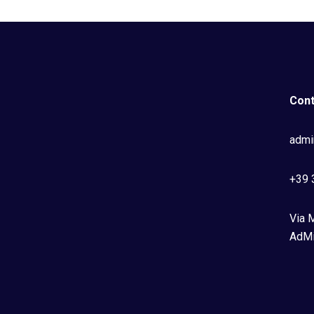
Cont
admi
+39 
Via M
AdMi