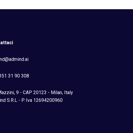
attaci
nd@admind.ai
351 31 90 308
azzini, 9 - CAP 20123 - Milan, Italy
nd S.R.L - P. Iva 12694200960