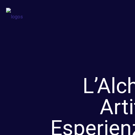
L’Alc
Art
Esperien