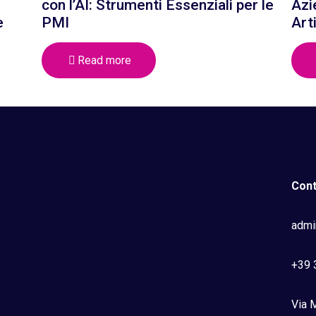
con l’AI: Strumenti Essenziali per le
Azi
e
PMI
Art
Read more
Cont
admi
+39 
Via M