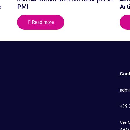
e
PMI
Art
Read more
Cont
admi
+39 
Via M