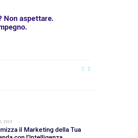
s? Non aspettare.
impegno.
2
5, 2024
imizza il Marketing della Tua
enda con l’Intelligenza